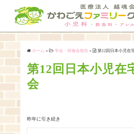
コ
ン
テ
ン
ツ
へ
ス
ホーム
»
学会・研修会報告
»
第12回日本小児在
キ
第12回日本小児在
ッ
プ
会
昨年に引き続き