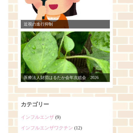
近視の進行抑制
医療法人財団はるたか会年次総会 2026
カテゴリー
インフルエンザ
(9)
インフルエンザワクチン
(12)