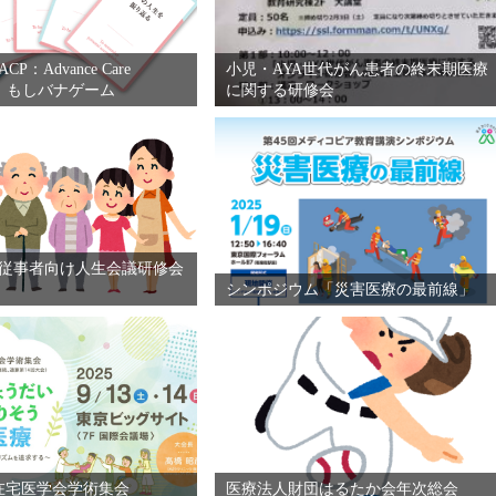
P：Advance Care
小児・AYA世代がん患者の終末期医療
ng） もしバナゲーム
に関する研修会
従事者向け人生会議研修会
シンポジウム「災害医療の最前線」
在宅医学会学術集会
医療法人財団はるたか会年次総会