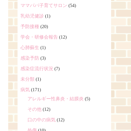
ママパパ子育てサロン
(54)
乳幼児健診
(1)
予防接種
(20)
学会・研修会報告
(12)
心肺蘇生
(1)
感染予防
(3)
感染症流行状況
(7)
未分類
(1)
病気
(171)
アレルギー性鼻炎・結膜炎
(5)
その他
(12)
口の中の病気
(12)
外傷
(10)