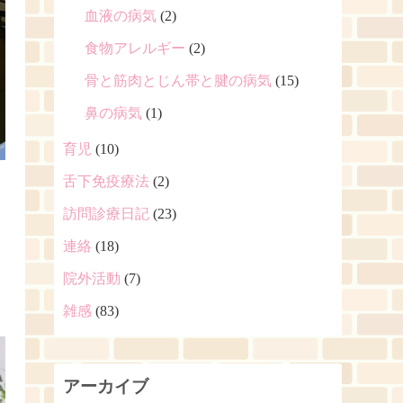
血液の病気
(2)
食物アレルギー
(2)
骨と筋肉とじん帯と腱の病気
(15)
鼻の病気
(1)
育児
(10)
舌下免疫療法
(2)
訪問診療日記
(23)
連絡
(18)
院外活動
(7)
雑感
(83)
アーカイブ