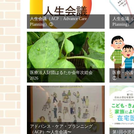
人生会議（ACP：Advance Care
人生会議（AC
Planning）③
Planni
医療法人財団はるたか会年次総会
医療・介護
2026
②
アドバンス・ケア・プランニング
（ACP）〜人生会議〜
第1回小児