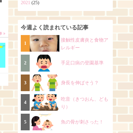
2021
(25)
今週よく読まれている記事
事
接触性皮膚炎と食物ア
1
レルギー
2
手足口病の登園基準
3
身長を伸ばそう？
吃音（きつおん、ども
4
り）
5
魚の骨が刺さった！