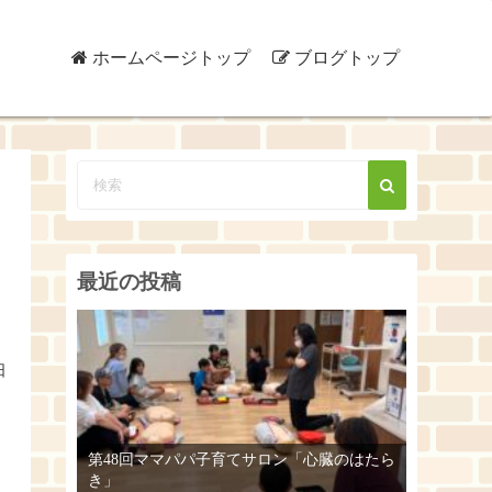
ホームページトップ
ブログトップ
最近の投稿
日
第48回ママパパ子育てサロン「心臓のはたら
き」