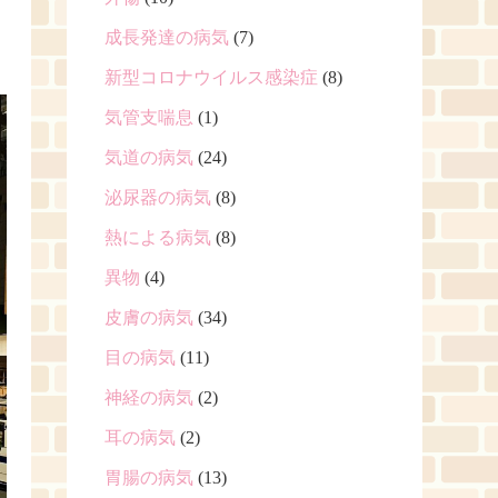
成長発達の病気
(7)
新型コロナウイルス感染症
(8)
気管支喘息
(1)
気道の病気
(24)
泌尿器の病気
(8)
熱による病気
(8)
異物
(4)
皮膚の病気
(34)
目の病気
(11)
神経の病気
(2)
耳の病気
(2)
胃腸の病気
(13)