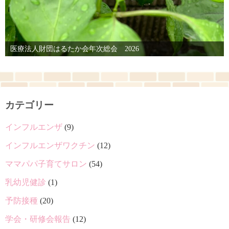
医療法人財団はるたか会年次総会 2026
カテゴリー
インフルエンザ
(9)
インフルエンザワクチン
(12)
ママパパ子育てサロン
(54)
乳幼児健診
(1)
予防接種
(20)
学会・研修会報告
(12)