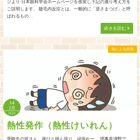
ジより 日本眼科学会ホームページを改変し下記の通り考え方を
ご説明します。 睫毛内反症とは、一般的に「逆さまつげ」と呼
ばれるもの…
続きを読む
熱による病気
14
2月
2024
熱性発作（熱性けいれん）
受験生の皆さん、後ひと踏ん張り、頑張れー。 理事長淺野で