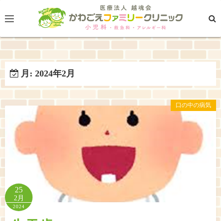
コ
ン
テ
ン
ツ
へ
月:
2024年2月
ス
キ
口の中の病気
ッ
プ
25
2月
2024