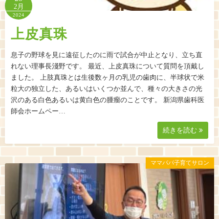
2月
2024
上皮真珠
息子の野球を見に遠征したのに雨で試合が中止となり、立ち直
れない理事長淺野です。 最近、上皮真珠について質問を頂戴し
ました。 上肢真珠とは生後数ヶ月の乳児の歯肉に、半球状で米
粒大の独立した、あるいはいくつか並んで、種々の大きさの光
沢のある白色あるいは黄白色の腫瘤のことです。 新潟県歯科医
師会ホームペー…
続きを読む
ママパパ子育てサロン