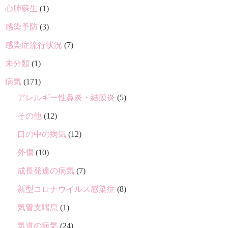
心肺蘇生
(1)
感染予防
(3)
感染症流行状況
(7)
未分類
(1)
病気
(171)
アレルギー性鼻炎・結膜炎
(5)
その他
(12)
口の中の病気
(12)
外傷
(10)
成長発達の病気
(7)
新型コロナウイルス感染症
(8)
気管支喘息
(1)
気道の病気
(24)