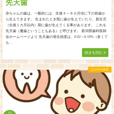
先天歯
赤ちゃんの歯は、一般的には、生後４～６カ月頃に下の前歯か
ら生えてきます。 生まれたとき既に歯が生えていたり、新生児
（生後１カ月以内）期に歯が生えてくる事があります。 これを
先天歯（魔歯ということもある）と呼びます。 新潟県歯科医師
会ホームページより 先天歯の発生頻度は、0.02～0.19%（多くて
も…
続きを読む
口の中の病気
25