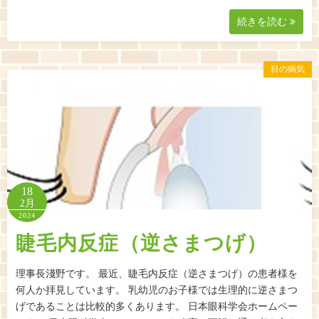
続きを読む
目の病気
18
2月
2024
睫毛内反症（逆さまつげ）
理事長淺野です。 最近、睫毛内反症（逆さまつげ）の患者様を
何人か拝見しています。 乳幼児のお子様では生理的に逆さまつ
げであることは比較的多くあります。 日本眼科学会ホームペー