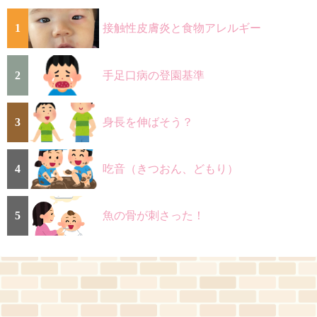
1
接触性皮膚炎と食物アレルギー
2
手足口病の登園基準
3
身長を伸ばそう？
4
吃音（きつおん、どもり）
5
魚の骨が刺さった！