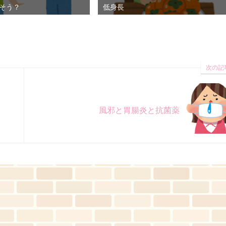
そう？
低身長
次の記
風邪と胃腸炎と抗菌薬