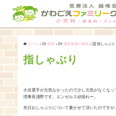
コ
ン
テ
ン
ツ
へ
ス
ホーム
»
病気
»
成長発達の病気
»
指しゃぶり
キ
指しゃぶり
ッ
プ
大谷選手が元気なかったので少し元気がなくなっ
理事長淺野です。エンゼルス頑張れー。
先日おしゃぶりについて書かせて頂いたのですが