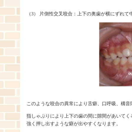
（3） 片側性交叉咬合：上下の奥歯が横にずれて
このような咬合の異常により舌癖、口呼吸、構音
指しゃぶりにより上下の歯の間に隙間があいてく
強く押し出すような癖が出やすくなります。