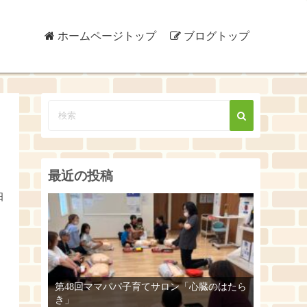
ホームページトップ
ブログトップ
最近の投稿
日
第48回ママパパ子育てサロン「心臓のはたら
き」