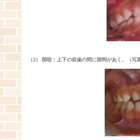
（2） 開咬：上下の前歯の間に隙間があく。（写