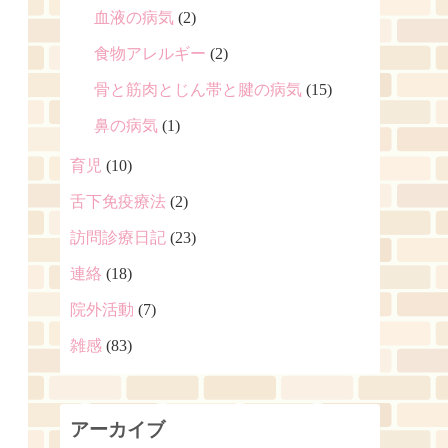
血液の病気
(2)
食物アレルギー
(2)
骨と筋肉とじん帯と腱の病気
(15)
鼻の病気
(1)
育児
(10)
舌下免疫療法
(2)
訪問診療日記
(23)
連絡
(18)
院外活動
(7)
雑感
(83)
アーカイブ