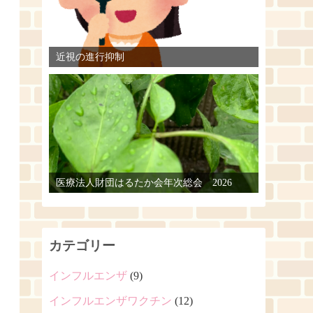
近視の進行抑制
医療法人財団はるたか会年次総会 2026
カテゴリー
インフルエンザ
(9)
インフルエンザワクチン
(12)