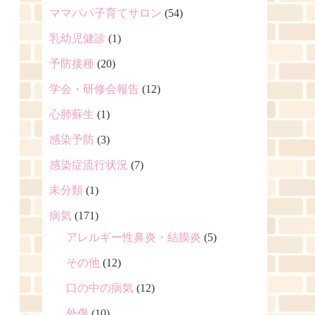
ママパパ子育てサロン
(54)
乳幼児健診
(1)
予防接種
(20)
学会・研修会報告
(12)
心肺蘇生
(1)
感染予防
(3)
感染症流行状況
(7)
未分類
(1)
病気
(171)
アレルギー性鼻炎・結膜炎
(5)
その他
(12)
口の中の病気
(12)
外傷
(10)