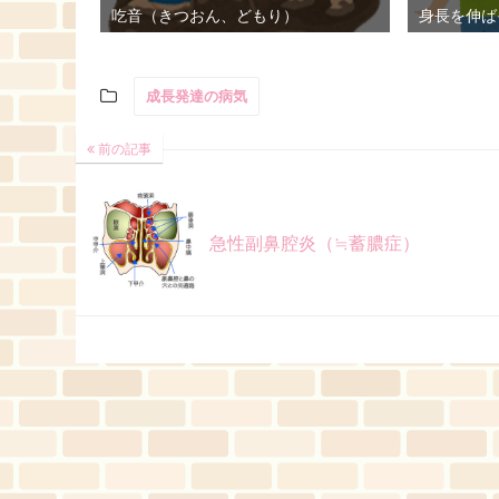
吃音（きつおん、どもり）
身長を伸ば
成長発達の病気
前の記事
急性副鼻腔炎（≒蓄膿症）