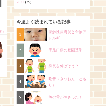
2021
(25)
今週よく読まれている記事
接触性皮膚炎と食物ア
事
1
レルギー
2
手足口病の登園基準
3
身長を伸ばそう？
吃音（きつおん、ども
4
り）
5
魚の骨が刺さった！