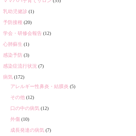
ママパパ子育てサロン
(55)
乳幼児健診
(1)
予防接種
(20)
学会・研修会報告
(12)
心肺蘇生
(1)
感染予防
(3)
感染症流行状況
(7)
病気
(172)
アレルギー性鼻炎・結膜炎
(5)
その他
(12)
口の中の病気
(12)
外傷
(10)
成長発達の病気
(7)