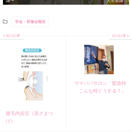
議〜
人生会議（ACP：A
学会・研修会報告
前の記事
次の記事
ママパパサロン「緊急時
こんな時どうする？」
睫毛内反症（逆さまつ
げ）