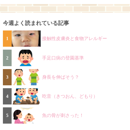
今週よく読まれている記事
1
接触性皮膚炎と食物アレルギー
2
手足口病の登園基準
3
身長を伸ばそう？
4
吃音（きつおん、どもり）
5
魚の骨が刺さった！