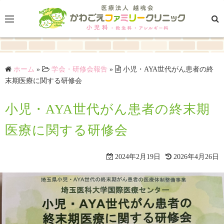
コ
ン
テ
ン
ツ
ホーム
»
学会・研修会報告
»
小児・AYA世代がん患者の終
へ
末期医療に関する研修会
ス
キ
小児・AYA世代がん患者の終末期
ッ
プ
医療に関する研修会
2024年2月19日
2026年4月26日