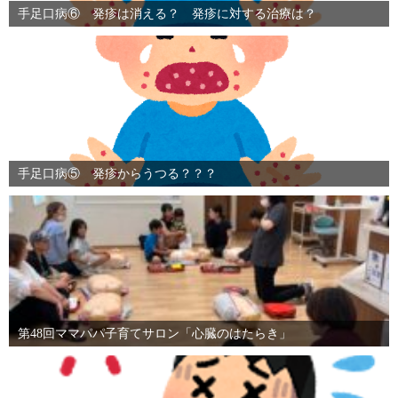
手足口病⑥ 発疹は消える？ 発疹に対する治療は？
手足口病⑤ 発疹からうつる？？？
第48回ママパパ子育てサロン「心臓のはたらき」