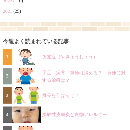
2022
(110)
2021
(25)
今週よく読まれている記事
1
夜驚症（やきょうしょう）
手足口病⑥ 発疹は消える？ 発疹に対
2
する治療は？
3
身長を伸ばそう？
4
接触性皮膚炎と食物アレルギー