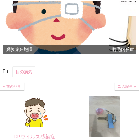
網膜芽細胞腫
睫毛内反症（
目の病気
前の記事
次の記事
EBウイルス感染症