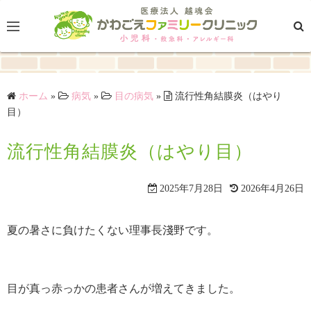
コ
ン
テ
ン
ツ
ホーム
»
病気
»
目の病気
»
流行性角結膜炎（はやり
へ
目）
ス
キ
流行性角結膜炎（はやり目）
ッ
プ
2025年7月28日
2026年4月26日
夏の暑さに負けたくない理事長淺野です。
目が真っ赤っかの患者さんが増えてきました。