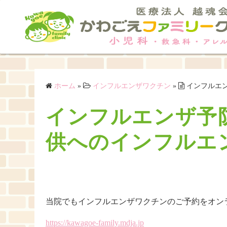
コ
ン
テ
ン
ツ
へ
ス
ホーム
»
インフルエンザワクチン
»
インフルエ
キ
インフルエンザ予
ッ
プ
供へのインフルエ
当院でもインフルエンザワクチンのご予約をオン
https://kawagoe-family.mdja.jp