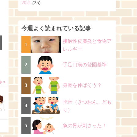
2021
(25)
今週よく読まれている記事
接触性皮膚炎と食物ア
1
レルギー
2
手足口病の登園基準
事
3
身長を伸ばそう？
吃音（きつおん、ども
4
り）
5
魚の骨が刺さった！