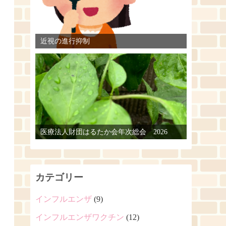
近視の進行抑制
医療法人財団はるたか会年次総会 2026
カテゴリー
インフルエンザ
(9)
インフルエンザワクチン
(12)