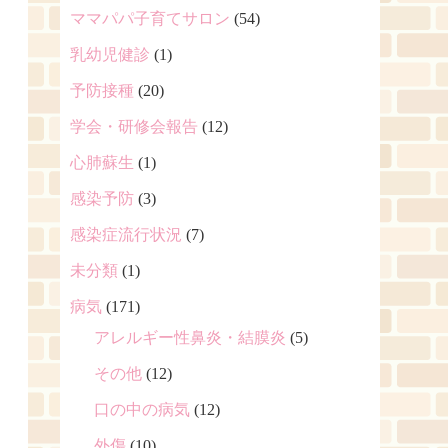
ママパパ子育てサロン
(54)
乳幼児健診
(1)
予防接種
(20)
学会・研修会報告
(12)
心肺蘇生
(1)
感染予防
(3)
感染症流行状況
(7)
未分類
(1)
病気
(171)
アレルギー性鼻炎・結膜炎
(5)
その他
(12)
口の中の病気
(12)
外傷
(10)