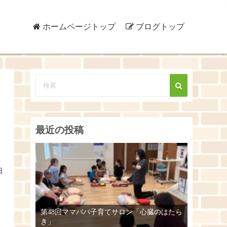
ホームページトップ
ブログトップ
最近の投稿
日
第48回ママパパ子育てサロン「心臓のはたら
き」