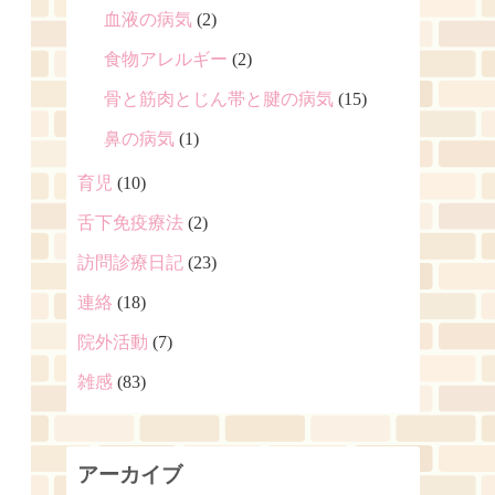
血液の病気
(2)
食物アレルギー
(2)
骨と筋肉とじん帯と腱の病気
(15)
鼻の病気
(1)
育児
(10)
舌下免疫療法
(2)
訪問診療日記
(23)
連絡
(18)
院外活動
(7)
雑感
(83)
アーカイブ