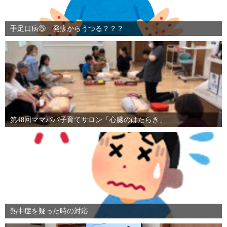
手足口病⑤ 発疹からうつる？？？
第48回ママパパ子育てサロン「心臓のはたらき」
熱中症を疑った時の対応