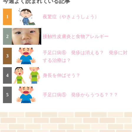
今週よく読まれている記事
1
夜驚症（やきょうしょう）
2
接触性皮膚炎と食物アレルギー
手足口病⑥ 発疹は消える？ 発疹に対
3
する治療は？
4
身長を伸ばそう？
5
手足口病⑤ 発疹からうつる？？？