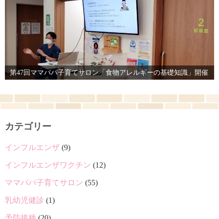
第47回ママパパ子育てサロン「食物アレルギーの基礎知識」開催
カテゴリー
インフルエンザ
(9)
インフルエンザワクチン
(12)
ママパパ子育てサロン
(55)
乳幼児健診
(1)
予防接種
(20)