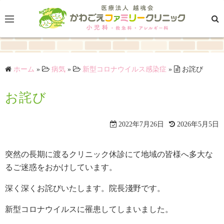
コ
ン
テ
ン
ツ
ホーム
»
病気
»
新型コロナウイルス感染症
»
お詫び
へ
ス
お詫び
キ
ッ
プ
2022年7月26日
2026年5月5日
突然の長期に渡るクリニック休診にて地域の皆様へ多大な
るご迷惑をおかけしています。
深く深くお詫びいたします。院長淺野です。
新型コロナウイルスに罹患してしまいました。