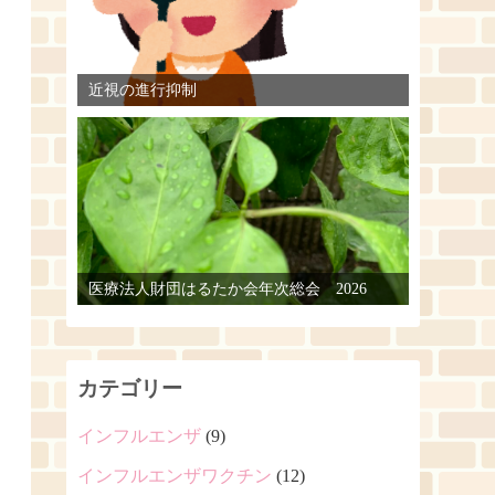
近視の進行抑制
医療法人財団はるたか会年次総会 2026
カテゴリー
インフルエンザ
(9)
インフルエンザワクチン
(12)