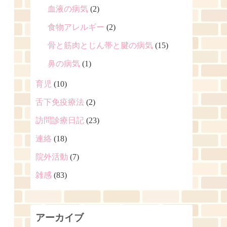
血液の病気
(2)
食物アレルギー
(2)
骨と筋肉とじん帯と腱の病気
(15)
鼻の病気
(1)
育児
(10)
舌下免疫療法
(2)
訪問診療日記
(23)
連絡
(18)
院外活動
(7)
雑感
(83)
アーカイブ