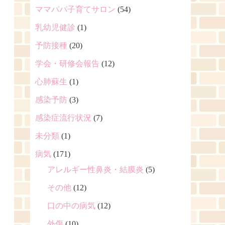
ママパパ子育てサロン
(54)
乳幼児健診
(1)
予防接種
(20)
学会・研修会報告
(12)
心肺蘇生
(1)
感染予防
(3)
感染症流行状況
(7)
未分類
(1)
病気
(171)
アレルギー性鼻炎・結膜炎
(5)
その他
(12)
口の中の病気
(12)
外傷
(10)