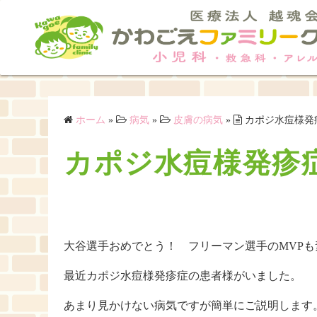
コ
ン
テ
ン
ツ
へ
ス
ホーム
»
病気
»
皮膚の病気
»
カポジ水痘様発
キ
カポジ水痘様発疹
ッ
プ
大谷選手おめでとう！ フリーマン選手のMVPも
最近カポジ水痘様発疹症の患者様がいました。
あまり見かけない病気ですが簡単にご説明します