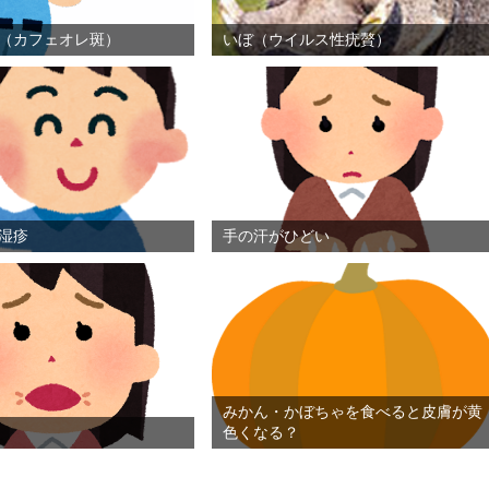
（カフェオレ斑）
いぼ（ウイルス性疣贅）
湿疹
手の汗がひどい
みかん・かぼちゃを食べると皮膚が黄
色くなる？