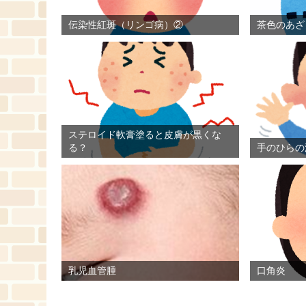
伝染性紅斑（リンゴ病）②
茶色のあざ
ステロイド軟膏塗ると皮膚が黒くな
る？
手のひらの
乳児血管腫
口角炎