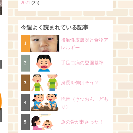
2021
(25)
今週よく読まれている記事
接触性皮膚炎と食物ア
1
レルギー
2
手足口病の登園基準
3
身長を伸ばそう？
吃音（きつおん、ども
4
り）
5
魚の骨が刺さった！