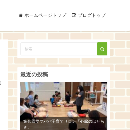
ホームページトップ
ブログトップ
最近の投稿
日
第48回ママパパ子育てサロン「心臓のはたら
き」