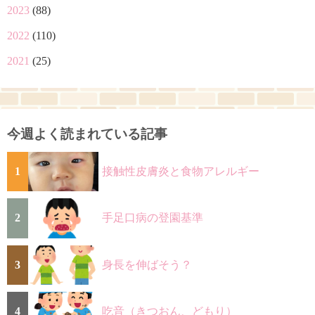
2023
(88)
2022
(110)
2021
(25)
今週よく読まれている記事
1
接触性皮膚炎と食物アレルギー
2
手足口病の登園基準
3
身長を伸ばそう？
4
吃音（きつおん、どもり）