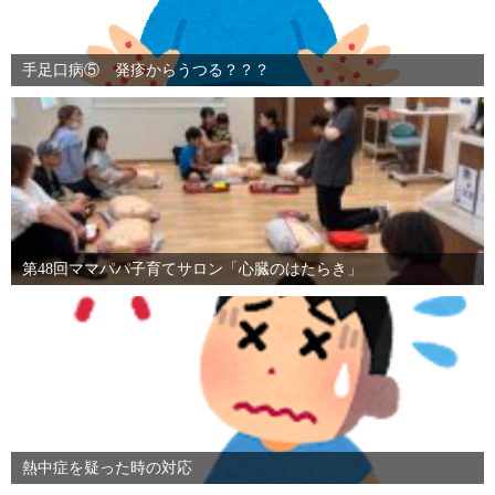
手足口病⑤ 発疹からうつる？？？
第48回ママパパ子育てサロン「心臓のはたらき」
熱中症を疑った時の対応