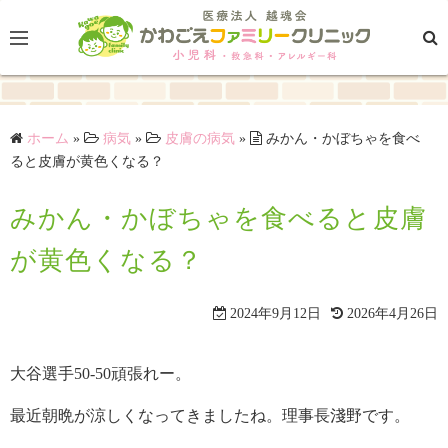
コ
ン
テ
ン
ツ
ホーム
»
病気
»
皮膚の病気
»
みかん・かぼちゃを食べ
へ
ると皮膚が黄色くなる？
ス
キ
みかん・かぼちゃを食べると皮膚
ッ
プ
が黄色くなる？
2024年9月12日
2026年4月26日
大谷選手50-50頑張れー。
最近朝晩が涼しくなってきましたね。理事長淺野です。