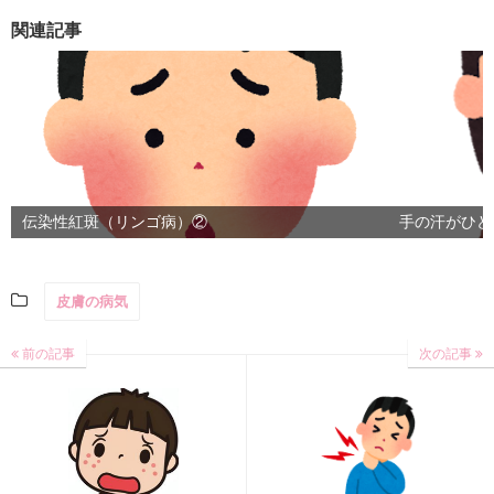
関連記事
伝染性紅斑（リンゴ病）②
手の汗がひど
皮膚の病気
前の記事
次の記事