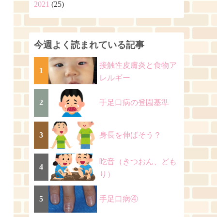
2021
(25)
今週よく読まれている記事
接触性皮膚炎と食物ア
1
レルギー
2
手足口病の登園基準
3
身長を伸ばそう？
吃音（きつおん、ども
4
り）
5
手足口病④