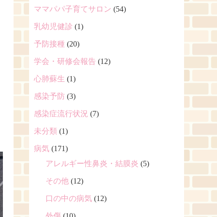
ママパパ子育てサロン
(54)
乳幼児健診
(1)
予防接種
(20)
学会・研修会報告
(12)
心肺蘇生
(1)
感染予防
(3)
感染症流行状況
(7)
未分類
(1)
病気
(171)
アレルギー性鼻炎・結膜炎
(5)
その他
(12)
口の中の病気
(12)
外傷
(10)