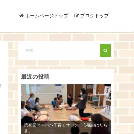
ホームページトップ
ブログトップ
最近の投稿
日
第48回ママパパ子育てサロン「心臓のはたら
き」