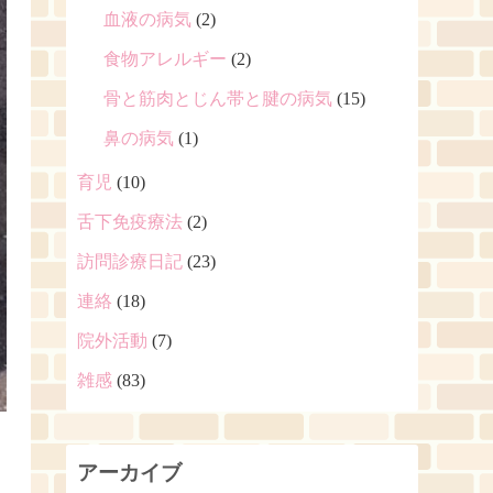
血液の病気
(2)
食物アレルギー
(2)
骨と筋肉とじん帯と腱の病気
(15)
鼻の病気
(1)
育児
(10)
舌下免疫療法
(2)
訪問診療日記
(23)
連絡
(18)
院外活動
(7)
雑感
(83)
アーカイブ