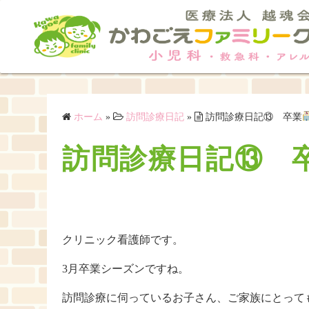
コ
ン
テ
ン
ツ
へ
ス
ホーム
»
訪問診療日記
»
訪問診療日記⑬ 卒業
キ
訪問診療日記⑬ 
ッ
プ
クリニック看護師です。
3月卒業シーズンですね。
訪問診療に伺っているお子さん、ご家族にとって