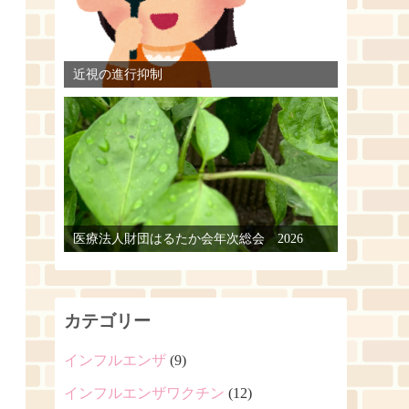
近視の進行抑制
医療法人財団はるたか会年次総会 2026
カテゴリー
インフルエンザ
(9)
インフルエンザワクチン
(12)