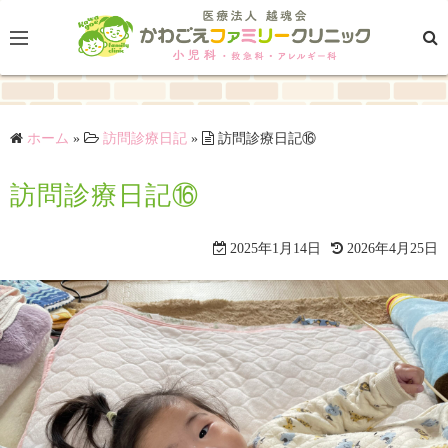
コ
ン
テ
ン
ツ
ホーム
»
訪問診療日記
»
訪問診療日記⑯
へ
ス
訪問診療日記⑯
キ
ッ
プ
2025年1月14日
2026年4月25日