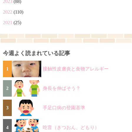
2023
(88)
2022
(110)
2021
(25)
今週よく読まれている記事
1
接触性皮膚炎と食物アレルギー
2
身長を伸ばそう？
3
手足口病の登園基準
4
吃音（きつおん、どもり）