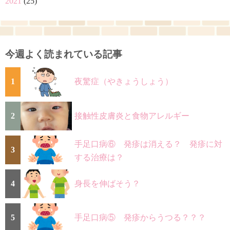
2021
(25)
今週よく読まれている記事
1
夜驚症（やきょうしょう）
2
接触性皮膚炎と食物アレルギー
手足口病⑥ 発疹は消える？ 発疹に対
3
する治療は？
4
身長を伸ばそう？
5
手足口病⑤ 発疹からうつる？？？