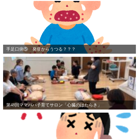
手足口病⑤ 発疹からうつる？？？
第48回ママパパ子育てサロン「心臓のはたらき」