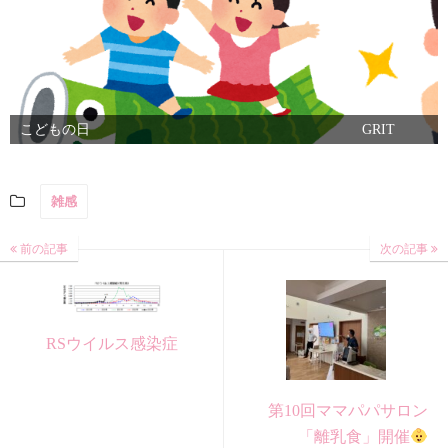
こどもの日
GRIT
雑感
前の記事
次の記事
RSウイルス感染症
第10回ママパパサロン
「離乳食」開催