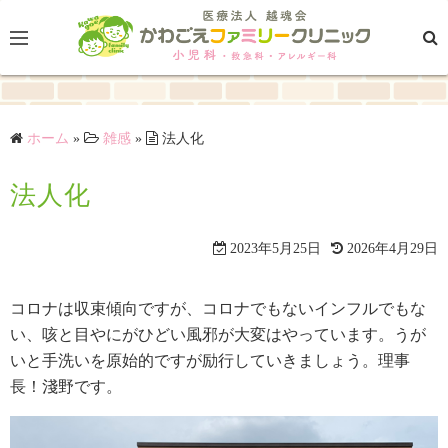
コ
ン
テ
ン
ツ
ホーム
»
雑感
»
法人化
へ
ス
法人化
キ
ッ
プ
2023年5月25日
2026年4月29日
コロナは収束傾向ですが、コロナでもないインフルでもな
い、咳と目やにがひどい風邪が大変はやっています。うが
いと手洗いを原始的ですが励行していきましょう。理事
長！淺野です。